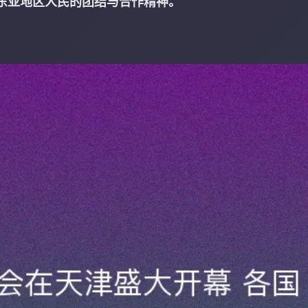
东亚地区人民的团结与合作精神。