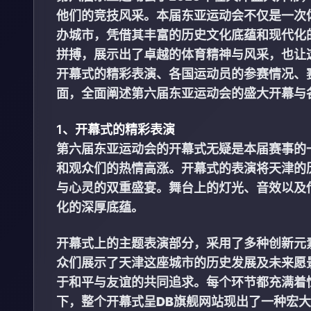
他们的竞技风采。本届东亚运动会不仅是一次
办城市，凭借其丰富的历史文化底蕴和现代化
拼搏，展示出了卓越的体育精神与风采，也让
开幕式的精彩表演、各国运动员的参赛情况、
面，全面阐述第六届东亚运动会的盛大开幕与
1、开幕式的精彩表演
第六届东亚运动会的开幕式无疑是本届赛事的
和观众们的热情高涨。开幕式的表演将天津的
与心灵的双重盛宴。舞台上的灯光、音效以及
化的深厚底蕴。
开幕式上的主题表演部分，采用了多种创新元
众们展示了天津这座城市的历史发展及未来愿
于和平与友谊的共同追求。每个环节都充满着
下，整个开幕式呈
DB旗舰网站
现出了一种宏大