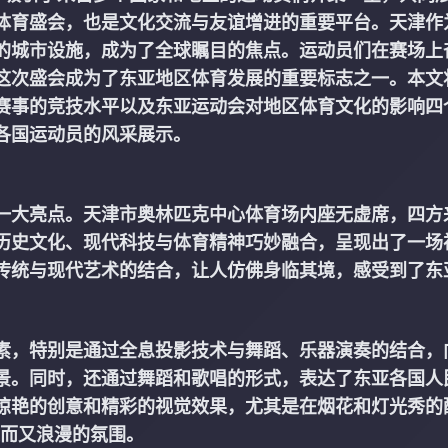
体育盛会，也是文化交流与友谊增进的重要平台。天津作
的城市设施，成为了全球瞩目的焦点。运动员们在赛场上
这次盛会成为了东亚地区体育发展的重要标志之一。本文
赛事的竞技水平以及东亚运动会对地区体育文化的影响四
各国运动员的风采展示。
一大亮点。天津市奥林匹克中心体育场内座无虚席，四方
历史文化、现代科技与体育精神巧妙融合，呈现出了一场
传统与现代艺术的结合，让人仿佛身临其境，感受到了东
素，特别是通过全息投影技术与舞蹈、乐器演奏的结合，
景。同时，还通过舞蹈和歌唱的形式，表达了东亚各国人
惊艳的创意和精彩的视觉效果，尤其是在烟花和灯光秀的
而又浪漫的氛围。