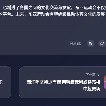
，也增进了各国之间的文化交流与友谊。东亚运动会不仅
的平台。未来，东亚运动会有望继续推动体育文化的发展
分享到：
下一篇
东
请洋哨坚持少而精 两韩籍裁判或将亮相
中超赛场