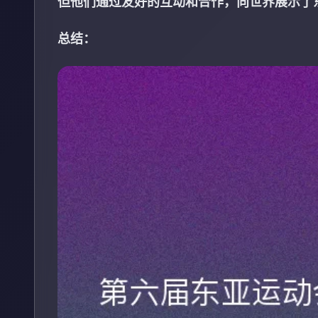
但他们通过友好的互动和合作，向世界展示了
总结：