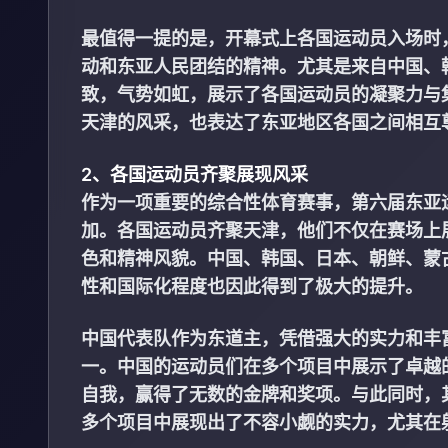
最值得一提的是，开幕式上各国运动员入场时
动和东亚人民团结的精神。尤其是来自中国、
致，气势如虹，展示了各国运动员的凝聚力与
天津的风采，也表达了东亚地区各国之间相互
2、各国运动员齐聚展现风采
作为一项重要的综合性体育赛事，第六届东亚
加。各国运动员齐聚天津，他们不仅在赛场上
色和精神风貌。中国、韩国、日本、朝鲜、蒙
性和国际化程度也因此得到了极大的提升。
中国代表队作为东道主，凭借强大的实力和丰
一。中国的运动员们在多个项目中展示了卓越
自我，赢得了无数的金牌和奖项。与此同时，
多个项目中展现出了不容小觑的实力，尤其在