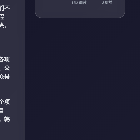
造全新运动体验
152 阅读
3周前
们不
程
光，
各项
、公
众带
个项
目
，韩