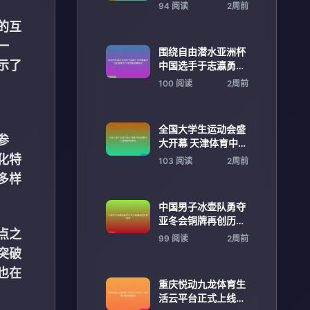
赛背后的传奇故事》
94 阅读
2周前
的互
一
围绕自由潜水亚洲杯
示了
中国选手于志瀛勇夺
冠军展现实力与突破
100 阅读
2周前
再攀新高
全国大学生运动会盛
参
大开幕 天津体育中心
激情燃动赛场
化特
103 阅读
2周前
多样
中国男子冰壶队勇夺
亚冬会铜牌再创历史
点之
佳绩
99 阅读
2周前
突破
也在
重庆悦动九龙体育生
活云平台正式上线打