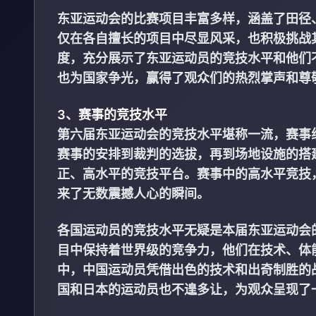
东亚运动会的比赛项目丰富多样，涵盖了田径
仅在各自擅长的项目中尽显风采，也积极挑战
度，充分展示了东亚运动员的竞技水平和他们
也为国家争光，赢得了观众们的热烈掌声和尊
3、赛事的竞技水平
第六届东亚运动会的竞技水平堪称一流，赛事
赛事的安排到裁判的选拔，再到场地设施的搭
正、高水平的竞技平台。赛事中的高水平竞技
来了无数震撼人心的瞬间。
各国运动员的竞技水平无疑是本届东亚运动会
目中保持着世界级的竞争力，他们在技术、体
中，中国运动员凭借出色的技术和出奇制胜的
国和日本的运动员也不遑多让，为观众呈现了