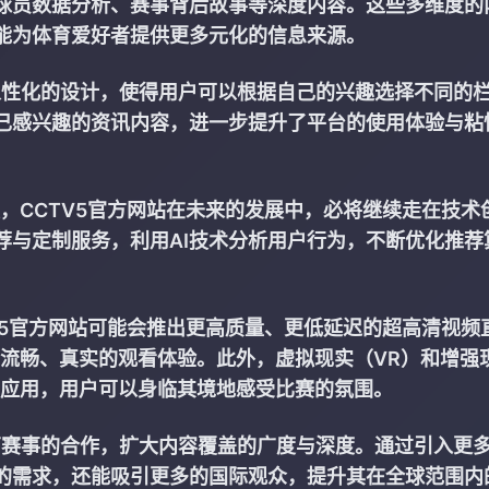
球员数据分析、赛事背后故事等深度内容。这些多维度的
能为体育爱好者提供更多元化的信息来源。
人性化的设计，使得用户可以根据自己的兴趣选择不同的
己感兴趣的资讯内容，进一步提升了平台的使用体验与粘
，CCTV5官方网站在未来的发展中，必将继续走在技术
荐与定制服务，利用AI技术分析用户行为，不断优化推荐
V5官方网站可能会推出更高质量、更低延迟的超高清视频
加流畅、真实的观看体验。此外，虚拟现实（VR）和增强
到应用，用户可以身临其境地感受比赛的氛围。
育赛事的合作，扩大内容覆盖的广度与深度。通过引入更
的需求，还能吸引更多的国际观众，提升其在全球范围内