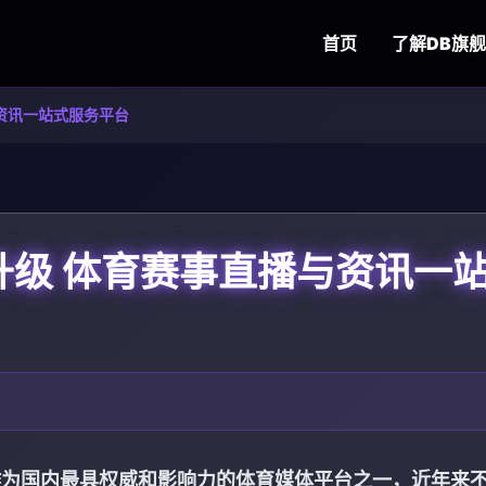
首页
了解
DB旗舰
与资讯一站式服务平台
升级 体育赛事直播与资讯一
作为国内最具权威和影响力的体育媒体平台之一，近年来