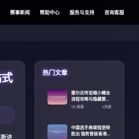
赛事新闻
帮助中心
服务与支持
咨询客服
热门文章
站式
塞尔达传说缩小帽全
流程攻略与隐藏要素
详解指南地图收集技
19 阅读
1天前
巧首领战打法
中国选手商竣程逆转
胜出 强势晋级香港网
不断进