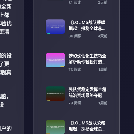
球公开赛四强
31 阅读
3天前
的全新
上都
《LOL M5战队荣耀
体验优
崛起：探秘全球总决
更清
赛背后的传奇故事》
36 阅读
4天前
面的设
梦幻诛仙化生技巧全
解析助你轻松打造极
了更
品宠物成长之路实战
73 阅读
1周前
旗舰真
攻略分享
强队凭稳定发挥全程
统治赛场最终夺冠
电脑，
79 阅读
1周前
设
《LOL M5战队荣耀
用户的
崛起：探秘全球总决