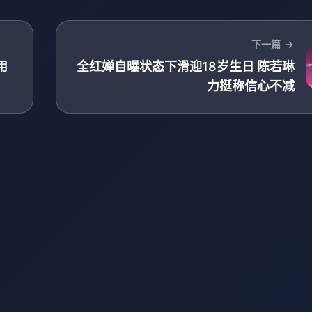
下一篇
用
全红婵自曝状态下滑迎18岁生日 陈若琳
力挺称信心不减